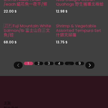
Restocked
/each 縞花魚一夜干/條
Quahogs 野生捕獲北極蛤
22.00
$
12.98
$
缺貨
🇯🇵 Fuji Mountain White
Shrimp & Vegetable
Salmon/lb 富士山白三文
Assorted Tempura Set
魚/磅
什錦天婦羅
68.00
$
13.75
$
1
2
3
4
…
9
主頁