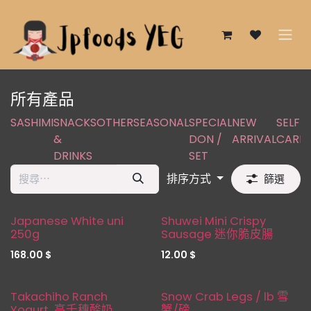
跳至內容
所有產品
SASHIMI
SNACKS
OTHER
SEASONAL
SPECIAL
NEW
SELF
&
DON /
ARRIVAL
CARE
s
DRINKS
SET
排序方式
篩選
Seasonal
Japanese White uni
Shuwei Mini Crispy
250g
Sausage 迷你脆皮腸
168.00
$
12.00
$
缺貨
新品！
Takachiho Ranch
Snow Crab Legs / lb 雪
Yogurt 高千穗酸奶
蟹/磅