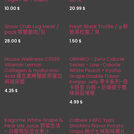
10.00
$
20.99
$
新品！
缺貨
Snow Crab Leg Meat /
Fresh Black Truffle / g 新
pack 雪蟹腿肉/包
鮮黑松露 / 克
28.00
$
1.50
$
新品！
新品！
House Wellness C1000
ORIHIRO - Zero Calorie
Vitamin Lemon
Series - Low-Calorie
Collagen & Hyaluronic
White Peach + Kyoho
Acid 維生素檸檬膠原蛋白
Grape Double Flavor
與玻尿酸
Konjac Jelly 零卡系列-低
卡路里 白桃 + 巨峰提子雙
4.25
$
味蒟蒻啫喱
4.99
$
新品！
新品！
Kagome White Grape &
Calbee x KFC Yuzu
Pear Mix Juice 野菜生活
Shichimi Flavor Potato
- 白葡萄梨混合果汁
Chips 柚子七味粉味薯片