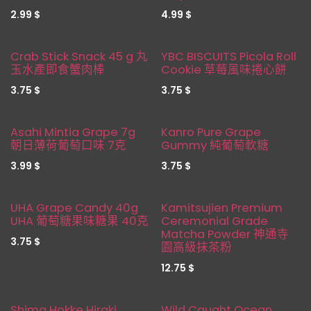
2.99
$
4.99
$
新品！
新品！
Crab Stick Snack 45 g 丸
YBC BISCUITS Picola Roll
玉水產即食蟹肉棒
Cookie 草莓風味捲心餅
3.75
$
3.75
$
新品！
新品！
Asahi Mintia Grape 7g
Kanro Pure Grape
朝日薄荷葡萄口味 7克
Gummy 純葡萄軟糖
3.99
$
3.75
$
新品！
新品！
UHA Grape Candy 40g
Kamitsujien Premium
UHA 葡萄糖果味糖果 40克
Ceremonial Grade
Matcha Powder 神通寺
3.75
$
園高級抹茶粉
12.75
$
Shima Hokke Hiraki
Wild Caught Ocean