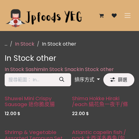
跳至內容
...
In Stock
In Stock other
In Stock other
In Stock Sashimi
In Stock Snack
In Stock other
排序方式
篩選
Shuwei Mini Crispy
Shima Hokke Hiraki
Sausage 迷你脆皮腸
/each 縞花魚一夜干/條
12.00
$
22.00
$
Restocked
Shrimp & Vegetable
Atlantic capelin fish /
Assorted Tempura Set
pack 大西洋多春魚/包