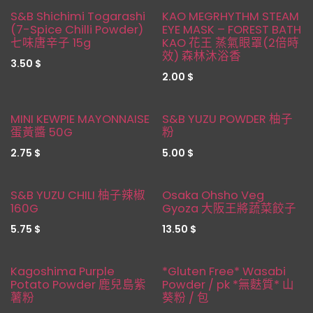
S&B Shichimi Togarashi
KAO MEGRHYTHM STEAM
(7-Spice Chilli Powder)
EYE MASK – FOREST BATH
七味唐辛子 15g
KAO 花王 蒸氣眼罩(2倍時
效) 森林沐浴香
3.50
$
2.00
$
MINI KEWPIE MAYONNAISE
S&B YUZU POWDER 柚子
蛋黃醬 50G
粉
2.75
$
5.00
$
S&B YUZU CHILI 柚子辣椒
Osaka Ohsho Veg
160G
Gyoza 大阪王將蔬菜餃子
5.75
$
13.50
$
Kagoshima Purple
*Gluten Free* Wasabi
Potato Powder 鹿兒島紫
Powder / pk *無麩質* 山
薯粉
葵粉 / 包