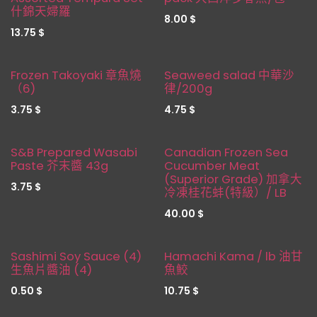
什錦天婦羅
8.00
$
13.75
$
新品！
新品！
Frozen Takoyaki 章魚燒
Seaweed salad 中華沙
（6)
律/200g
3.75
$
4.75
$
Restocked
Restocked
S&B Prepared Wasabi
Canadian Frozen Sea
Paste 芥末醬 43g
Cucumber Meat
(Superior Grade) 加拿大
3.75
$
冷凍桂花蚌(特級）/ LB
40.00
$
新品！
Sashimi Soy Sauce (4)
Hamachi Kama / lb 油甘
生魚片醬油 (4)
魚鮫
0.50
$
10.75
$