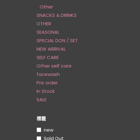
Other
SNACKS & DRINKS
OTHER
SEASONAL
SPECIAL DON / SET
NEW ARRIVAL
SELF CARE
Other self care
facewash
Pre order
In Stock
SALE
標籤
new
Sold Out