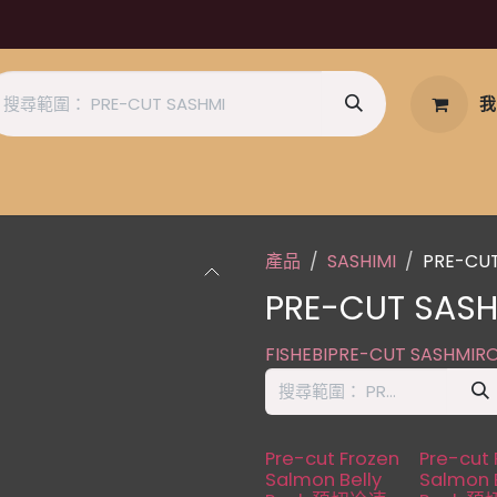
我
產品
SASHIMI
PRE-CUT
PRE-CUT SASH
FISH
EBI
PRE-CUT SASHMI
R
缺貨
缺貨
Pre-cut Frozen
Pre-cut 
Salmon Belly
Salmon B