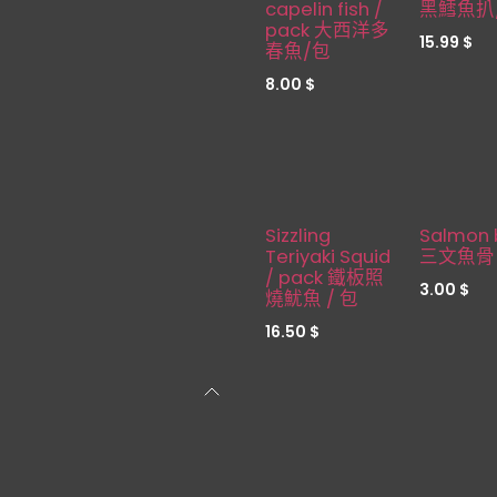
Restocked
capelin fish /
黑鱈魚扒
pack 大西洋多
15.99
$
春魚/包
8.00
$
Sizzling
Salmon 
Teriyaki Squid
三文魚骨
/ pack 鐵板照
3.00
$
燒魷魚 / 包
16.50
$