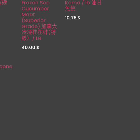
Restocked
/磅
Frozen Sea
Kama / lb 油甘
Cucumber
魚鮫
Meat
10.75
$
(Superior
Grade) 加拿大
冷凍桂花蚌(特
級）/ LB
40.00
$
bone