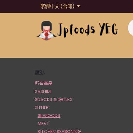
跳至內容
繁體中文 (台灣)
主頁
About us
Shop
Loyalty Point
類別:
所有產品
SASHIMI
SNACKS & DRINKS
OTHER
SEAFOODS
MEAT
KITCHEN SEASONING