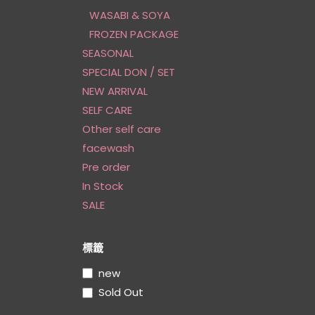
WASABI & SOYA
FROZEN PACKAGE
SEASONAL
SPECIAL DON / SET
NEW ARRIVAL
SELF CARE
Other self care
facewash
Pre order
In Stock
SALE
標籤
new
Sold Out