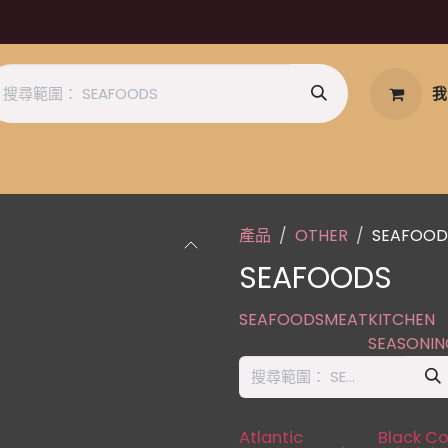
我
產品
OTHER
SEAFOOD
SEAFOODS
SEAFOODS
MEAT
KITCHEN
SEASONIN
缺貨
Atlantic
Black Co