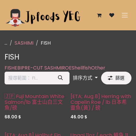
跳至內容
...
SASHIMI
FISH
FISH
FISH
EBI
PRE-CUT SASHMI
ROE
Shellfish
Other
排序方式
篩選
缺貨
Pre Order !!
🇯🇵 Fuji Mountain White
[ETA; Aug 8] Herring with
Salmon/lb 富士山白三文
Capelin Roe / lb 日本希
魚/磅
靈魚(黃) / 磅
68.00
$
46.00
$
[ETA: Aug 8] Halibut Fin
Unagi 11oz / each 鰻魚 11