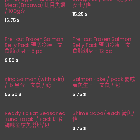
Pre Order !!
Meat(Engawa) 比目魚邊
安士/條
/ 100g克
15.25
$
15.75
$
缺貨
缺貨
Pre-cut Frozen Salmon
Pre-cut Frozen Salmon
Belly Pack 預切冷凍三文
Belly Pack 預切冷凍三文
魚腩刺身 - 5 pc
魚腩刺身 - 12 pc
9.50
$
缺貨
King Salmon (with skin)
Salmon Poke / pack 夏威
/ lb 皇帝三文魚 / 磅
夷魚生 - 三文魚 / 包
55.50
$
6.75
$
Ready To Eat Seasoned
Shime Saba/ each 鯖魚/
Tuna Tataki / Pack 即食
條
調味金槍魚塔塔/包
6.75
$