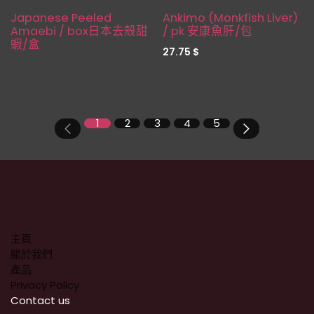
缺貨
Japanese Peeled
Ankimo (Monkfish Liver)
Amaebi / box日本去殼甜
/ pk 安康魚肝/包
蝦/盒
27.75
$
1
2
3
4
5
主頁
關於我們
產品
Privacy Policy
​Contact us