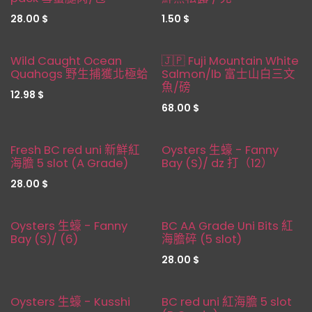
28.00
$
1.50
$
Restocked
缺貨
Wild Caught Ocean
🇯🇵 Fuji Mountain White
Quahogs 野生捕獲北極蛤
Salmon/lb 富士山白三文
魚/磅
12.98
$
68.00
$
缺貨
Fresh BC red uni 新鮮紅
Oysters 生蠔 - Fanny
海膽 5 slot (A Grade)
Bay (S)/ dz 打（12）
28.00
$
缺貨
Oysters 生蠔 - Fanny
BC AA Grade Uni Bits 紅
Bay (S)/ (6)
海膽碎 (5 slot)
28.00
$
缺貨
缺貨
Oysters 生蠔 - Kusshi
BC red uni 紅海膽 5 slot