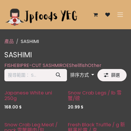
跳至內容
產品
SASHIMI
SASHIMI
FISH
EBI
PRE-CUT SASHMI
ROE
Shellfish
Other
排序方式
篩選
Seasonal
新品！
Japanese White uni
Snow Crab Legs / lb 雪
250g
蟹/磅
168.00
$
20.99
$
新品！
缺貨
Snow Crab Leg Meat /
Fresh Black Truffle / g 新
pack 雪蟹腿肉/包
鮮黑松露 / 克