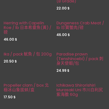
(B Grade)
22.00
$
缺貨
Herring with Capelin
Dungeness Crab Meat /
Roe / lb 日本希靈魚(黃) /
lb 珍寶蟹肉/磅
磅
46.00
$
46.00
$
缺貨
Ika / pack 魷魚 / 包 200g
Paradise prawn
(Tenshinoebi) / pack 刺
20.50
$
身天使蝦/包
24.99
$
缺貨
缺貨
Propeller clam / box 北
Ichikawa Shirorishiri
極冰山象拔蚌/盒
Murasaki Uni 市川白利尻
紫海膽 60g
17.50
$